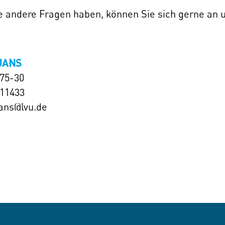
ie andere Fragen haben, können Sie sich gerne an
JANS
575-30
111433
jans@lvu.de