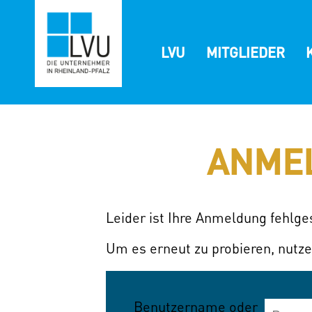
Zum
Inhalt
springen
LVU
MITGLIEDER
ANME
Leider ist Ihre Anmeldung fehlg
Um es erneut zu probieren, nutze
Benutzername oder