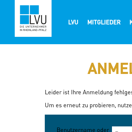
Zum
Inhalt
springen
LVU
MITGLIEDER
ANME
Leider ist Ihre Anmeldung fehlg
Um es erneut zu probieren, nutze
Benutzername oder