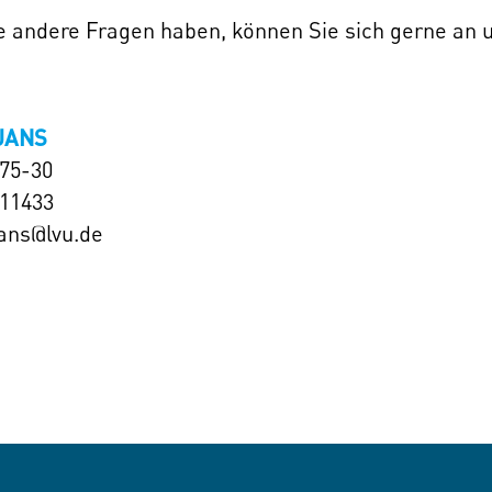
ie andere Fragen haben, können Sie sich gerne an
JANS
575-30
111433
jans@lvu.de