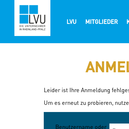
Zum
Inhalt
springen
LVU
MITGLIEDER
ANME
Leider ist Ihre Anmeldung fehlg
Um es erneut zu probieren, nutze
Benutzername oder