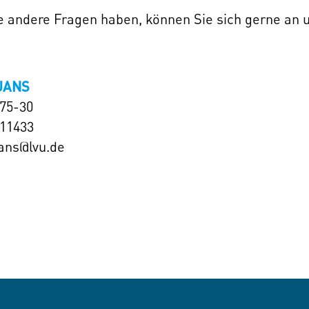
ie andere Fragen haben, können Sie sich gerne an
JANS
575-30
111433
jans@lvu.de