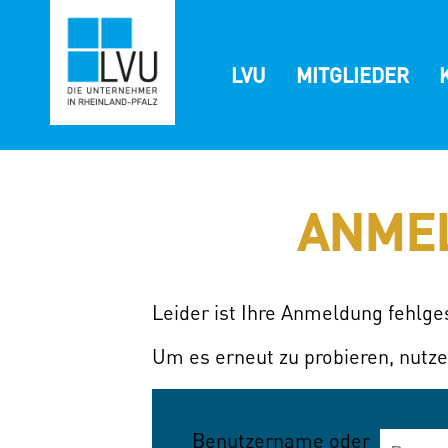
Zum
Inhalt
springen
LVU
MITGLIEDER
ANME
Leider ist Ihre Anmeldung fehlg
Um es erneut zu probieren, nutze
Benutzername oder