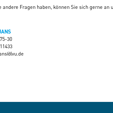
ie andere Fragen haben, können Sie sich gerne an
JANS
575-30
111433
jans@lvu.de