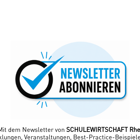
in
neuem
Fenster)
 Mit dem Newsletter von
SCHULEWIRTSCHAFT Rhei
klungen, Veranstaltungen, Best-Practice-Beispiel