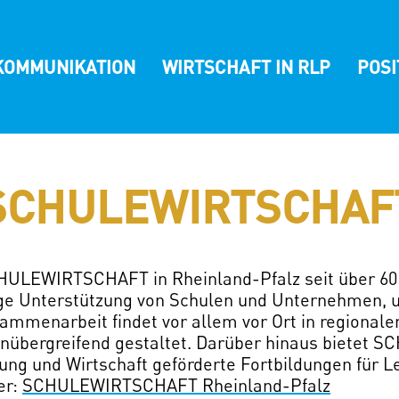
KOMMUNIKATION
WIRTSCHAFT IN RLP
POS
SCHULEWIRTSCHAF
CHULEWIRTSCHAFT in Rheinland-Pfalz seit über 60 J
ge Unterstützung von Schulen und Unternehmen, 
sammenarbeit findet vor allem vor Ort in regionale
henübergreifend gestaltet. Darüber hinaus biete
dung und Wirtschaft geförderte Fortbildungen für L
(öffnet
er:
SCHULEWIRTSCHAFT Rheinland-Pfalz