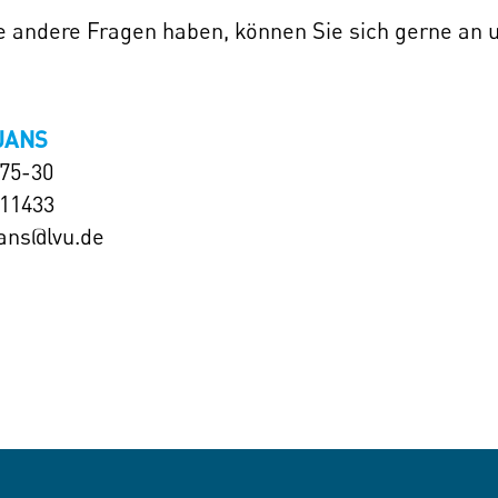
ie andere Fragen haben, können Sie sich gerne an
JANS
575-30
111433
jans@lvu.de