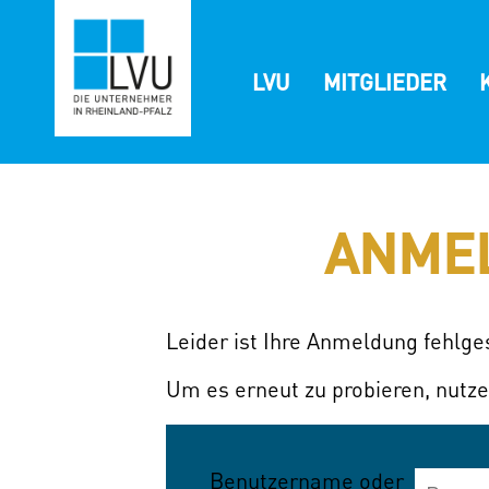
Zum
Inhalt
springen
LVU
MITGLIEDER
ANME
Leider ist Ihre Anmeldung fehlg
Um es erneut zu probieren, nutze
Benutzername oder