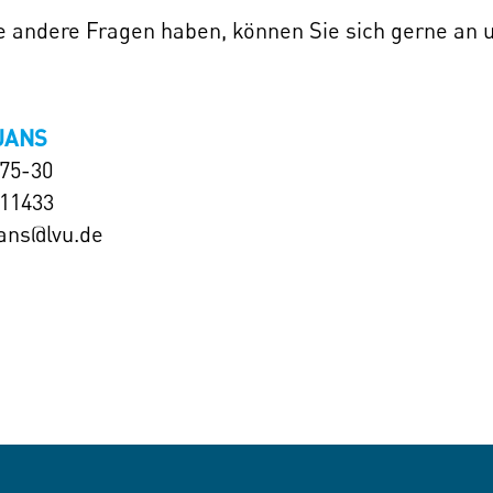
ie andere Fragen haben, können Sie sich gerne an
JANS
575-30
111433
jans@lvu.de