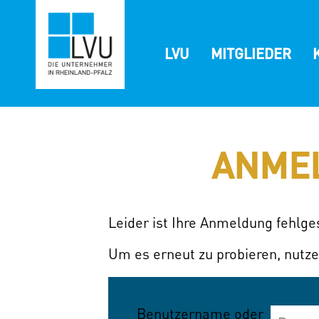
Zum
Inhalt
springen
LVU
MITGLIEDER
ANME
Leider ist Ihre Anmeldung fehlg
Um es erneut zu probieren, nutze
Benutzername oder