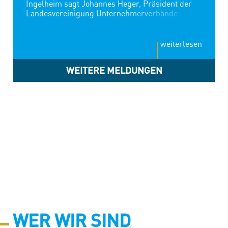
Ingelheim sagt Johannes Heger, Präsident der
Landesvereinigung Unternehmerverbände
Rheinland-Pfalz (LVU): „Die aktuellen
Entscheidungen von Eli Lilly und Boehringer
Ingelheim sind deutliche Alarmsignale für den
weiterlesen
Wirtschaftsstandort Rheinland-Pfalz. Und sie
stehen nicht isoliert. In der jüngeren
WEITERE MELDUNGEN
Vergangenheit haben wir im Land eine Reihe von
Entscheidungen erlebt, bei denen Investitionen
zurückgestellt, Produktionen verlagert,
Standorte überprüft oder Arbeitsplätze abgebaut
wurden. Die strukturellen Standortprobleme
sind damit nicht mehr abstrakt. Sie kommen
konkret in den rheinland-pfälzischen
Unternehmen an — bei Investitionen, bei
Beschäftigung und bei industrieller
Wertschöpfung. Die […]
WER WIR SIND