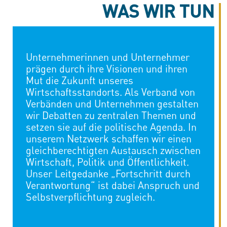
WAS WIR TUN
Unternehmerinnen und Unternehmer
prägen durch ihre Visionen und ihren
Mut die Zukunft unseres
Wirtschaftsstandorts. Als Verband von
Verbänden und Unternehmen gestalten
wir Debatten zu zentralen Themen und
setzen sie auf die politische Agenda. In
unserem Netzwerk schaffen wir einen
gleichberechtigten Austausch zwischen
Wirtschaft, Politik und Öffentlichkeit.
Unser Leitgedanke „Fortschritt durch
Verantwortung“ ist dabei Anspruch und
Selbstverpflichtung zugleich.