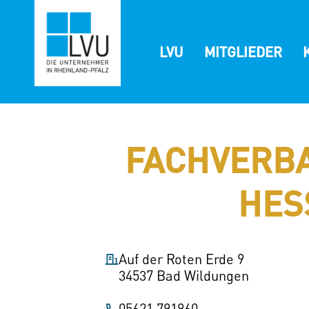
Zum
Inhalt
springen
LVU
MITGLIEDER
FACHVERB
HES
Auf der Roten Erde 9
34537 Bad Wildungen
05621 791960