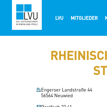
Zum
Inhalt
springen
LVU
MITGLIEDER
RHEINIS
ST
Engerser Landstraße 44
56564 Neuwied
Postfach 22 41