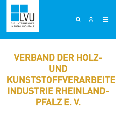
Zum
Inhalt
springen
VERBAND DER HOLZ-
UND
KUNSTSTOFFVERARBEIT
INDUSTRIE RHEINLAND-
PFALZ E. V.