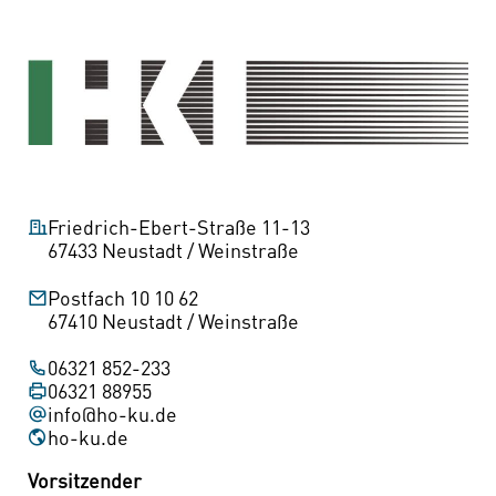
Friedrich-Ebert-Straße 11-13
67433 Neustadt / Weinstraße
Postfach 10 10 62
67410 Neustadt / Weinstraße
06321 852-233
06321 88955
info@ho-ku.de
(öffnet
ho-ku.de
in
Vorsitzender
neuem