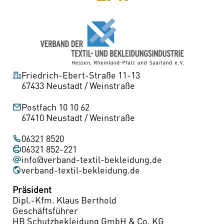
Friedrich-Ebert-Straße 11-13
67433 Neustadt / Weinstraße
Postfach 10 10 62
67410 Neustadt / Weinstraße
06321 8520
06321 852-221
info@verband-textil-bekleidung.de
(öffnet
verband-textil-bekleidung.de
in
Präsident
neuem
Dipl.-Kfm. Klaus Berthold
Fenster)
Geschäftsführer
HB Schutzbekleidung GmbH & Co. KG