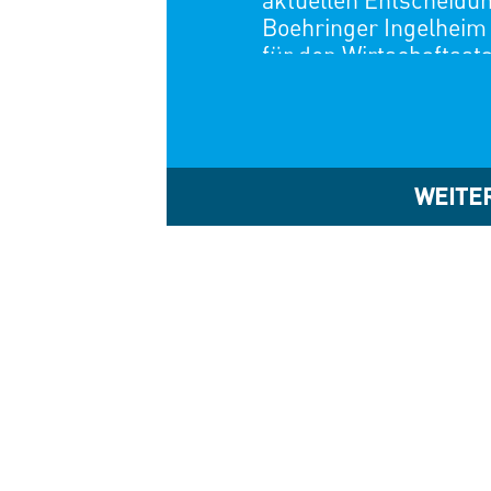
aktuellen Entscheidung
Boehringer Ingelheim 
für den Wirtschaftsst
sie stehen nicht isolie
Vergangenheit haben w
Entscheidungen erlebt
zurückgestellt, Produ
überprüft oder Arbeit
WEITE
strukturellen Standor
mehr abstrakt. Sie k
rheinland-pfälzische
Investitionen, bei Bes
Wertschöpfung. Die [