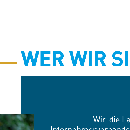
WER WIR S
Wir, die 
Unternehmerverbände 