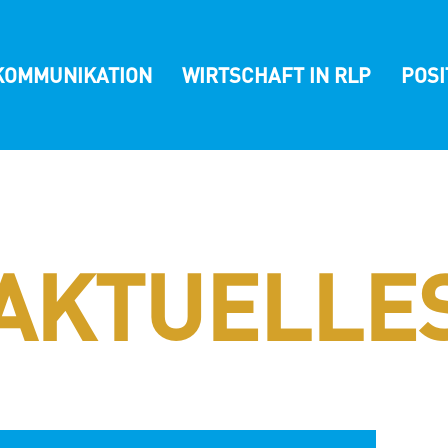
KOMMUNIKATION
WIRTSCHAFT IN RLP
POS
REINIGUN
AKTUELLE
HMERVERB
D-