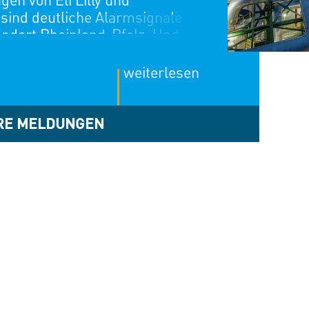
en von Eli Lilly und
sind deutliche Alarmsignale
andort Rheinland-Pfalz. Und
rt. In der jüngeren
ir im Land eine Reihe von
weiterlesen
, bei denen Investitionen
ktionen verlagert, Standorte
splätze abgebaut wurden. Die
RE MELDUNGEN
tprobleme sind damit nicht
ommen konkret in den
n Unternehmen an — bei
chäftigung und bei industrieller
…]