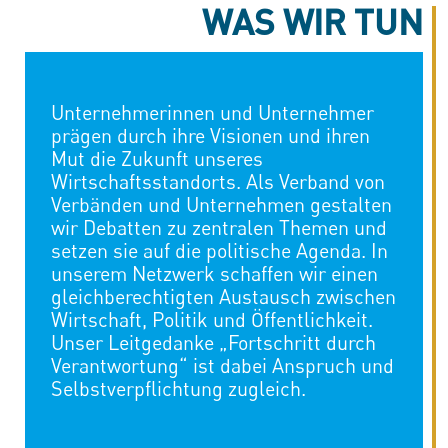
WAS WIR TUN
Unternehmerinnen und Unternehmer
prägen durch ihre Visionen und ihren
Mut die Zukunft unseres
Wirtschaftsstandorts. Als Verband von
Verbänden und Unternehmen gestalten
wir Debatten zu zentralen Themen und
setzen sie auf die politische Agenda. In
unserem Netzwerk schaffen wir einen
gleichberechtigten Austausch zwischen
Wirtschaft, Politik und Öffentlichkeit.
Unser Leitgedanke „Fortschritt durch
Verantwortung“ ist dabei Anspruch und
Selbstverpflichtung zugleich.