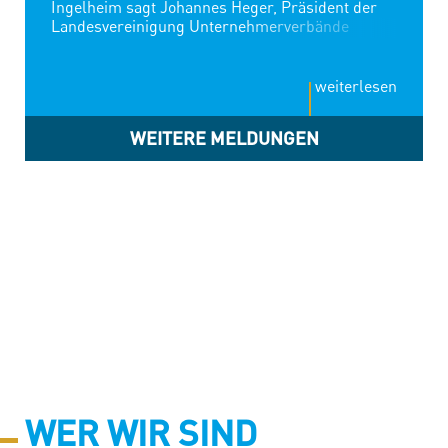
Ingelheim sagt Johannes Heger, Präsident der
Landesvereinigung Unternehmerverbände
Rheinland-Pfalz (LVU): „Die aktuellen
Entscheidungen von Eli Lilly und Boehringer
Ingelheim sind deutliche Alarmsignale für den
weiterlesen
Wirtschaftsstandort Rheinland-Pfalz. Und sie
stehen nicht isoliert. In der jüngeren
WEITERE MELDUNGEN
Vergangenheit haben wir im Land eine Reihe von
Entscheidungen erlebt, bei denen Investitionen
zurückgestellt, Produktionen verlagert,
Standorte überprüft oder Arbeitsplätze abgebaut
wurden. Die strukturellen Standortprobleme
sind damit nicht mehr abstrakt. Sie kommen
konkret in den rheinland-pfälzischen
Unternehmen an — bei Investitionen, bei
Beschäftigung und bei industrieller
Wertschöpfung. Die […]
WER WIR SIND