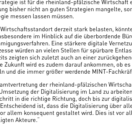
ategie ist für die rheinland-pfälzische Wirtschaft e
erung bisher nicht an guten Strategien mangelte, 
tegie messen lassen müssen.
Wirtschaftsstandort derzeit stark belasten, könnte
insbesondere im Hinblick auf die überbordende Büro
gungsverfahren. Eine stärkere digitale Vernetzu
esse würden an vielen Stellen für spürbare Entlas
zits zeigten sich zuletzt auch an einer zurückgeh
 die Zukunft wird es zudem darauf ankommen, ob es
eln und die immer größer werdende MINT-Fachkräft
amtvertretung der rheinland-pfälzischen Wirtscha
msetzung der Digitalisierung im Land zu arbeiten
chritt in die richtige Richtung, doch bis zur digital
 Entscheidend ist, dass die Digitalisierung über al
 allem konsequent gestaltet wird. Dies ist vor al
igten Akteure.“